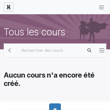
Se rendre au contenu
Tous les cours
Aucun cours n'a encore été
créé.